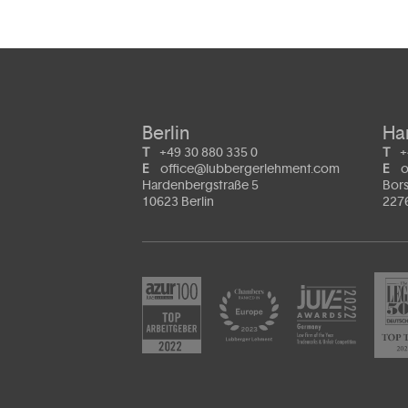
Berlin
Ha
T
+49 30 880 335 0
T
+
E
office@lubbergerlehment.com
E
o
Hardenbergstraße 5
Bors
10623 Berlin
227