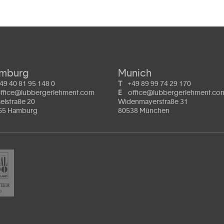
mburg
Munich
49 40 81 95 148 0
T
+49 89 99 74 29 170
ffice@lubbergerlehment.com
E
office@lubbergerlehment.co
elstraße 20
Widenmayerstraße 31
65 Hamburg
80538 München