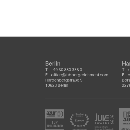
Berlin
Ha
T
+49 30 880 335 0
T
+
E
office@lubbergerlehment.com
E
o
Hardenbergstraße 5
Bors
10623 Berlin
227