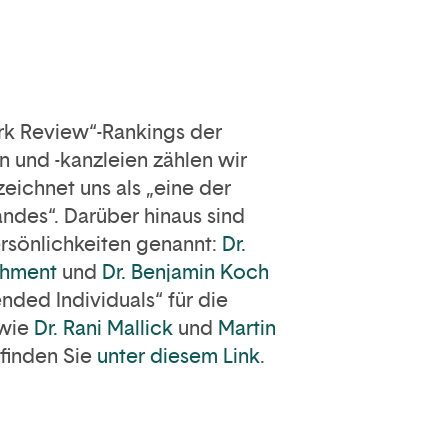
rk Review“-Rankings der
 und -kanzleien zählen wir
eichnet uns als „eine der
ndes“. Darüber hinaus sind
rsönlichkeiten genannt:
Dr.
ehment
und
Dr. Benjamin Koch
ded Individuals“ für die
owie
Dr. Rani Mallick
und
Martin
 finden Sie
unter diesem Link
.