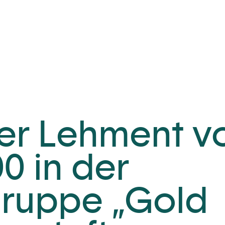
er Lehment v
0 in der
gruppe „Gold