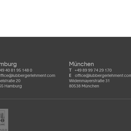
mburg
München
49 40 81 95 148 0
T
+49 89 99 74 29 170
ffice@lubbergerlehment.com
E
office@lubbergerlehment.co
elstraße 20
Widenmayerstraße 31
65 Hamburg
80538 München